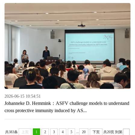
2026-06-15 10:54:51
Johanneke D. Hemmink：ASFV challenge models to understand
cross protective immunity induced by AS...
...
共383条
上页
1
2
3
4
5
20
下页
共20页
到第